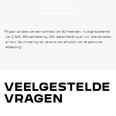
STEL ZELF SAMEN
1
VANAF € 326,- P/M
1
Prijzen op basis van een contract van 60 maanden, huidige actierente
van 2,90%, 35% aanbetaling, 25% restantbetaling en incl. afleverkosten
en btw. De uitvoering van de auto kan afwijken van de gebruikte
afbeelding.
VEELGESTELDE
VRAGEN