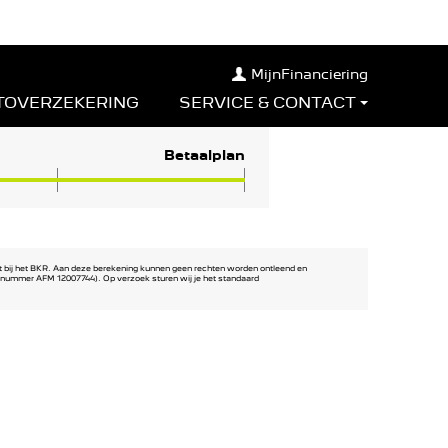
MijnFinanciering
TOVERZEKERING
SERVICE & CONTACT
Betaalplan
st bij het BKR. Aan deze berekening kunnen geen rechten worden ontleend en
atienummer AFM 12007744). Op verzoek sturen wij je het standaard