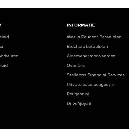
Y
INFORMATIE
eleid
Wat is Peugeot Betaalplan
er
Brochure betaalplan
orkeuren
Algemene voorwaarden
leid
Over Ons
Stellantis Financial Services
Privatelease.peugeot.nl
Peugeot.nl
Drive4joy.nl