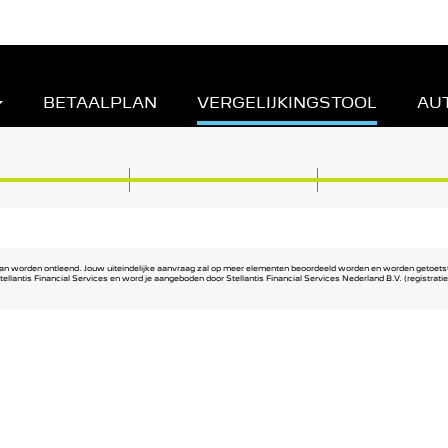
BETAALPLAN
VERGELIJKINGSTOOL
AU
n aan worden ontleend. Jouw uiteindelijke aanvraag zal op meer elementen beoordeeld worden en worden getoet
 Stellantis Financial Services en word je aangeboden door Stellantis Financial Services Nederland B.V. (registr