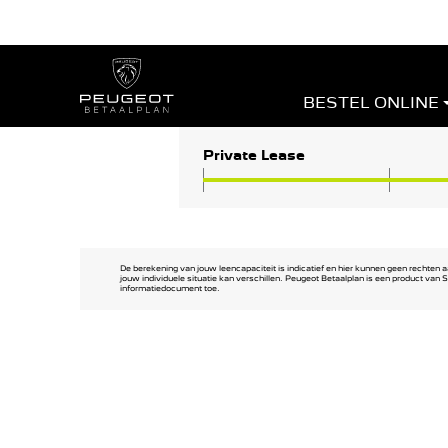
BESTEL ONLINE
Private Lease
De berekening van jouw leencapaciteit is indicatief en hier kunnen geen rechte
jouw individuele situatie kan verschillen. Peugeot Betaalplan is een product van
informatiedocument toe.